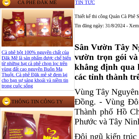
CÀ PHÊ ĐĂK MÊ
TIN TỨC
Thiết kế thi công Quán Cà Ph
Tin đăng ngày: 31/8/2024 - Xem
Sân Vườn Tây Ngu
Cà phê bột 100% nguyên chất của
vườn trọn gói và
Đăk Mê là sản phẩm được chế biến
từ những hạt cà phê chọn lọc trên
khẳng định qua h
vùng đất cao nguyên Buôn Ma
Thuột. Cà phê Đăk mê sẽ đem lại
các tỉnh thành tr
cho bạn sự sảng khoái và niềm tin
trong cuộc sống
Vùng Tây Nguyên,
Đồng. - Vùng Đôn
THÔNG TIN CÔNG TY
Thành phố Hồ Ch
Phước và Tây Nin
Đội ngũ kiến trúc