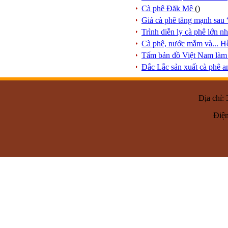
Cà phê Đăk Mê
()
Giá cà phê tăng mạnh sau
Trình diễn ly cà phê lớn n
Cà phê, nước mắm và... H
Tấm bản đồ Việt Nam làm 
Đắc Lắc sản xuất cà phê an
Địa chỉ:
Điện