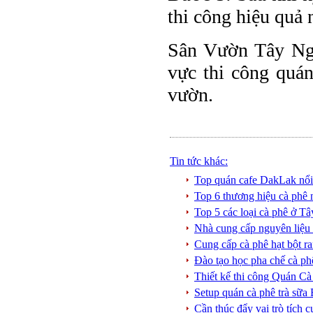
thi công hiệu quả 
Sân Vườn Tây Nguy
vực thi công quán
vườn.
Tin tức khác:
Top quán cafe DakLak nổi
Top 6 thương hiệu cà phê
Top 5 các loại cà phê ở 
Nhà cung cấp nguyên liệ
Cung cấp cà phê hạt bột
Đào tạo học pha chế cà
Thiết kế thi công Quán
Setup quán cà phê trà s
Cần thúc đẩy vai trò tích