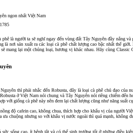
uyên ngon nhất Việt Nam
 1785
 phê là người ta sẽ nghĩ ngay đến vùng đất Tây Nguyên đầy nắng và g
 là nơi sản xuất ra các loại cà phê chất lượng cao bậc nhất thế giới
 sẽ mang lại một chủng loại, hương vị khác nhau. Hãy cùng Classic
guyên
 Nguyên thì phải nhắc đến Robusta, đây là loại cà phê chủ đạo của n
. Robusta ở Việt Nam nói chung và Tây Nguyên nói riêng chiếm đến 
ợp với giống cà phê này nên đem lại chất lượng cũng như năng suất c
ồng độ cafein cao, không chua, thích hợp cho khẩu vị của người Việt
ta ưa chuộng nhưng so với khẩu vị nước ngoài thì quá mạnh, không đư
 sức sống cao, ít bệnh tật và có thể sinh trưởng tốt ở những điều ki