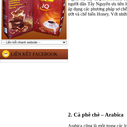
người dân Tây Nguyên ưu tiên l
áp dụng các phương pháp sơ chế 
ướt và chế biến Honey. Với nhữn
LIÊN KẾT FACEBOOK
2. Cà phê chè – Arabica
Arabica cũng là một trong các 