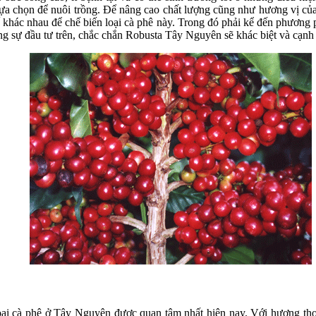
ựa chọn để nuôi trồng. Để nâng cao chất lượng cũng như hương vị của
khác nhau để chế biến loại cà phê này. Trong đó phải kể đến phương p
g sự đầu tư trên, chắc chắn Robusta Tây Nguyên sẽ khác biệt và cạnh 
loại cà phê ở Tây Nguyên được quan tâm nhất hiện nay. Với hương th