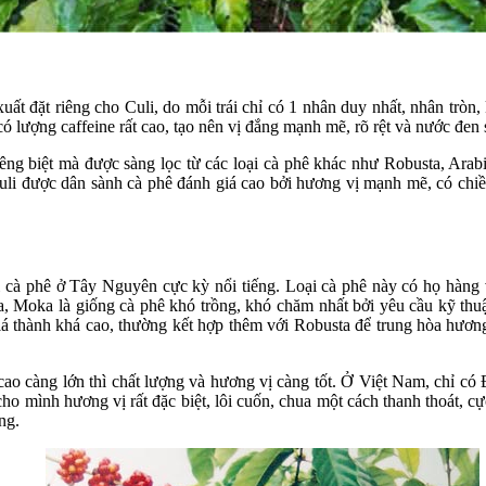
xuất đặt riêng cho Culi, do mỗi trái chỉ có 1 nhân duy nhất, nhân tròn
có lượng caffeine rất cao, tạo nên vị đắng mạnh mẽ, rõ rệt và nước đen
riêng biệt mà được sàng lọc từ các loại cà phê khác như Robusta, Ar
Culi được dân sành cà phê đánh giá cao bởi hương vị mạnh mẽ, có chiều
i cà phê ở Tây Nguyên cực kỳ nổi tiếng. Loại cà phê này có họ hàng 
a, Moka là giống cà phê khó trồng, khó chăm nhất bởi yêu cầu kỹ th
giá thành khá cao, thường kết hợp thêm với Robusta để trung hòa hươn
cao càng lớn thì chất lượng và hương vị càng tốt. Ở Việt Nam, chỉ có
ho mình hương vị rất đặc biệt, lôi cuốn, chua một cách thanh thoát, 
ng.