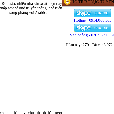
HỖ TRỢ TRỰC TUYẾ
 Robusta, nhiều nhà sản xuất hiện nay
háp sơ chế khô truyền thống, chế biến
tranh sòng phẳng với Arabica.
Hotline - 0914.068.363
Văn phòng - 02623.890.32
Hôm nay:
279
|
Tất cả:
3,072
ơm nhẹ nhàng, vị chua thanh, hậu ngọt