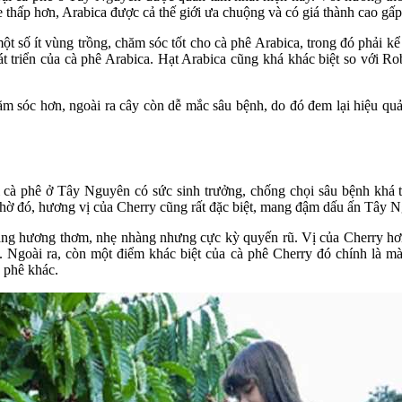
 thấp hơn, Arabica được cả thế giới ưa chuộng và có giá thành cao gấp
t số ít vùng trồng, chăm sóc tốt cho cà phê Arabica, trong đó phải k
át triển của cà phê Arabica. Hạt Arabica cũng khá khác biệt so với Ro
m sóc hơn, ngoài ra cây còn dễ mắc sâu bệnh, do đó đem lại hiệu quả 
ại cà phê ở Tây Nguyên có sức sinh trưởng, chống chọi sâu bệnh khá 
hờ đó, hương vị của Cherry cũng rất đặc biệt, mang đậm dấu ấn Tây 
ảng hương thơm, nhẹ nhàng nhưng cực kỳ quyến rũ. Vị của Cherry hơ
. Ngoài ra, còn một điểm khác biệt của cà phê Cherry đó chính là m
à phê khác.