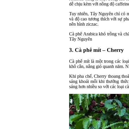
dễ chịu kèm với nồng độ caffeine
Tuy nhiên, Tây Nguyên chỉ có mộ
và độ cao tương thích với sự ph
nên hình ziczac.
Cà phê Arabica khó trồng và chă
Tây Nguyên
3. Cà phê mít – Cherry
Cà phê mít là một trong các lo
khô cằn, nắng gió quanh năm. N
Khi pha chế, Cherry thoang tho
sảng khoái mỗi khi thưởng thức
sáng hơn nhiều so với các loại c