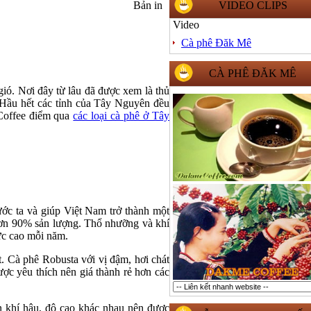
Bản in
VIDEO CLIPS
Video
Cà phê Đăk Mê
CÀ PHÊ ĐĂK MÊ
ió. Nơi đây từ lâu đã được xem là thủ
. Hầu hết các tỉnh của Tây Nguyên đều
 Coffee điểm qua
các loại cà phê ở Tây
ước ta và giúp Việt Nam trở thành một
hơn 90% sản lượng. Thổ nhưỡng và khí
ực cao mỗi năm.
. Cà phê Robusta với vị đậm, hơi chát
ợc yêu thích nên giá thành rẻ hơn các
ện khí hậu, độ cao khác nhau nên được