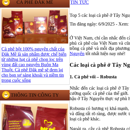
CÀ PHÊ ĐĂK MÊ
TIN TỨC
Top 5 các loại cà phê ở Tây Ng
Tin đăng ngày: 6/9/2025 - Xem:
Ở Việt Nam, chỉ cần nhắc đến cà
phủ cà phê của Việt Nam và cũng
trồng cà phê và mỗi địa phương
Cà phê bột 100% nguyên chất của
Nguyên
tốt nhất hiện nay nhé!
Đăk Mê là sản phẩm được chế biến
từ những hạt cà phê chọn lọc trên
Các loại cà phê ở Tây N
vùng đất cao nguyên Buôn Ma
Thuột. Cà phê Đăk mê sẽ đem lại
cho bạn sự sảng khoái và niềm tin
1. Cà phê vối – Robusta
trong cuộc sống
Nhắc đến các loại cà phê ở Tây
cường quốc cà phê của thế giới
THÔNG TIN CÔNG TY
hậu ở Tây Nguyên thực sự phù h
Robusta có hương vị khá mạnh, n
và đắng rất rõ ràng, được nước 
loại cà phê khác.
Ngoài ra, cây cà phê Robusta có