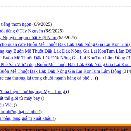
 tiếng thơm ngọn
(6/9/2025)
 nổi tiếng ở Tây Nguyên
(6/9/2025)
Tây Nguyên ngon nhất Việt Nam
(6/9/2025)
u cho quán cafe Buôn Mê Thuột Đăk Lăk Đăk Nông Gia Lai KonTum
 rang xay Buôn Mê Thuột Đăk Lăk Đăk Nông Gia Lai KonTum Lâm Đ
 phê Buôn Mê Thuột Đăk Lăk Đăk Nông Gia Lai KonTum Lâm Đồng
(3
 Cà Phê Sân Vườn đẹp Buôn Mê Thuột Đăk Lăk Đăk Nông Gia Lai K
ữa Buôn Mê Thuột Đăk Lăk Đăk Nông Gia Lai KonTum Lâm Đồng
(31/
 cực của thương lái trong chuỗi ngành hàng cà phê…
()
 “thỏa hiệp” thương mại Mỹ - Trung
()
hất thế giới từ máy bay
()
ồn Việt
()
từ những hạt cà phê
()
 toàn, tăng giá trị xuất khẩu
()
CÔNG TY CP THƯƠNG MẠI & SẢN XUẤT CÀ PHÊ ĐĂK MÊ