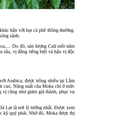
, khác hẳn với hạt cà phê thông thường.
 sóng sánh.
abica,… Do đó, sản lượng Culi mỗi năm
 sâu, vị đắng riêng biệt và hậu vị độc
với Arabica, được trồng nhiều tại Lâm
uật cao. Năng suất của Moka chỉ ở mức
g vị cũng như giảm giá thành, phục vụ
 Đà Lạt là nơi lý tưởng nhất. Được xem
cực kỳ quý phái. Nhờ đó, Moka được thị