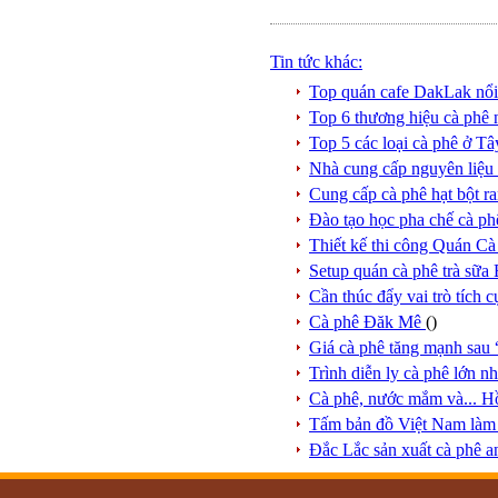
Tin tức khác:
Top quán cafe DakLak nổi
Top 6 thương hiệu cà phê
Top 5 các loại cà phê ở 
Nhà cung cấp nguyên liệ
Cung cấp cà phê hạt bột
Đào tạo học pha chế cà
Thiết kế thi công Quán
Setup quán cà phê trà s
Cần thúc đẩy vai trò tích
Cà phê Đăk Mê
()
Giá cà phê tăng mạnh sau
Trình diễn ly cà phê lớn n
Cà phê, nước mắm và... H
Tấm bản đồ Việt Nam làm 
Đắc Lắc sản xuất cà phê an