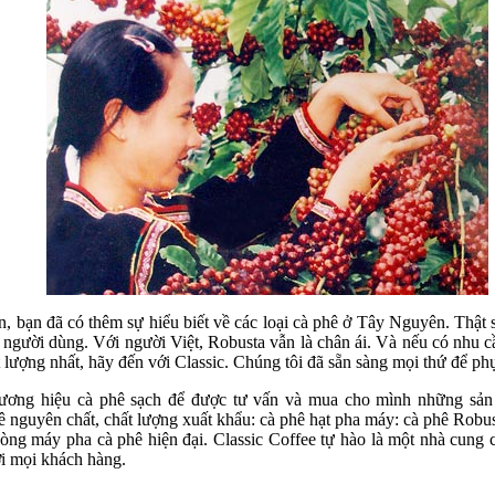
n, bạn đã có thêm sự hiểu biết về các loại cà phê ở Tây Nguyên. Thật
 người dùng. Với người Việt, Robusta vẫn là chân ái. Và nếu có nhu c
lượng nhất, hãy đến với Classic. Chúng tôi đã sẵn sàng mọi thứ để ph
hương hiệu cà phê sạch để được tư vấn và mua cho mình những sản 
 nguyên chất, chất lượng xuất khẩu: cà phê hạt pha máy: cà phê Robust
òng máy pha cà phê hiện đại. Classic Coffee tự hào là một nhà cung c
i mọi khách hàng.