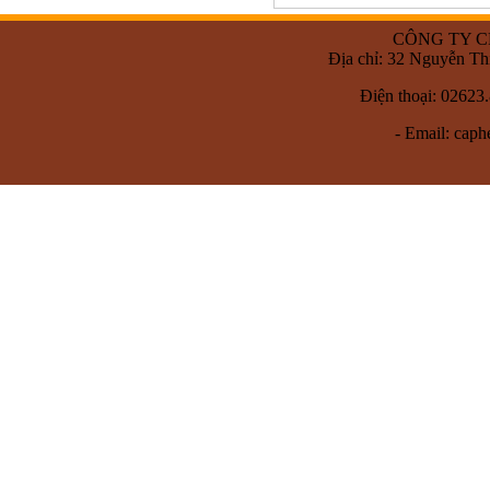
CÔNG TY C
Địa chỉ: 32 Nguyễn T
Điện thoại: 02623
- Email:
caph