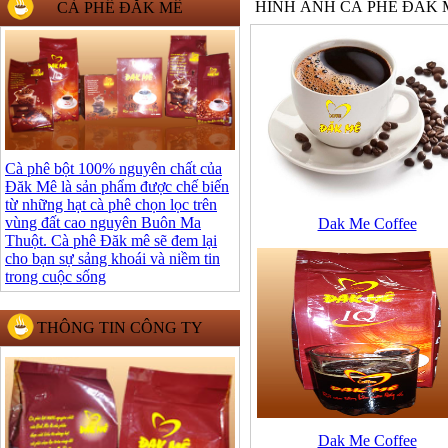
HÌNH ẢNH CÀ PHÊ ĐĂK 
CÀ PHÊ ĐĂK MÊ
Cà phê bột 100% nguyên chất của
Đăk Mê là sản phẩm được chế biến
từ những hạt cà phê chọn lọc trên
vùng đất cao nguyên Buôn Ma
Dak Me Coffee
Thuột. Cà phê Đăk mê sẽ đem lại
cho bạn sự sảng khoái và niềm tin
trong cuộc sống
THÔNG TIN CÔNG TY
Dak Me Coffee