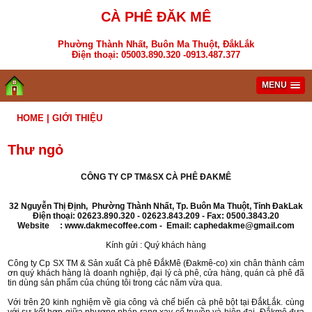
CÀ PHÊ ĐĂK MÊ
Phường Thành Nhất, Buôn Ma Thuột, ĐắkLắk
Điện thoại: 05003.890.320 -0913.487.377
MENU
HOME
|
GIỚI THIỆU
Thư ngỏ
CÔNG TY CP TM&SX CÀ PHÊ ĐAKMÊ
32 Nguyễn Thị Định, Phường Thành Nhất, Tp. Buôn Ma Thuột, Tỉnh ĐakLak
Điện thoại: 02623.890.320 - 02623.843.209 - Fax: 0500.3843.20
Website : www.dakmecoffee.com - Email:
caphedakme@gmail.com
Kính gửi : Quý khách hàng
Công ty Cp SX TM & Sản xuất Cà phê ĐắkMê (Đakmê-co) xin chân thành cảm
ơn quý khách hàng là doanh nghiệp, đại lý cà phê, cửa hàng, quán cà phê đã
tin dùng sản phẩm của chúng tôi trong các năm vừa qua.
Với trên 20 kinh nghiệm về gia công và chế biến cà phê bột tại ĐắkLắk. cùng