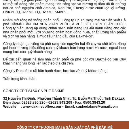
với sự kết hợp giữa phương pháp rang xay cổ truyền và hiện đại. Đắkmê đưa
ra một số dòng sản phẩm mang tính sáng tạo và hương vị đậm đà từ những
hạt cà phê nguyên chất Arabica, Robusta, Cherry được chọn lọc kỷ lưỡng.
ĐẮKMÊ IQ, ĐẮKMÊ EQ, ĐẮKMÊ SMART.
Nhằm mở rộng hệ thống phân phối. Công ty Cp Thương mại và Sản xuất Cà
phê ĐắkMê CẦN TÌM NHÀ PHÂN PHỐI CÀ PHÊ BỘT TRÊN TOÀN QUỐC.
Công ty hiện đang áp dụng chính sách bán hàng ưu đãi dành riêng cho các
nhà phân phối mới. Với phương châm hoạt động: “Giá, chất lượng sản phẩm
và dịch vụ bán hàng là mục tiêu hàng đầu của Đakmê-co”.
Công ty nhận gia công cà phê rang còn nguyên hạt để xay và chế biến, đóng
gói theo thương hiệu riêng của quý khách bán trong nước và nước ngoài theo
mạng lưới của quý khách hàng.
Để xúc tiến quan hệ làm nhà phân phối cà phê bột với Đakmê-co, xin Quý
khách hàng vui lòng liên lạc theo địa chỉ trên.
Công ty Đakmê-co rất hân hạnh được hợp tác với quý khách hàng.
Trân trọng kính chào.
CÔNG TY CP TM&SX CÀ PHÊ ĐAKMÊ
32 Nguyễn Thị Định, Phường Thành Nhất, Tp. Buôn Ma Thuột, Tỉnh ĐakLak
Điện thoại: 02623.890.320 - 02623.843.209 - Fax: 0500.3843.20
Website : www.dakmecoffee.com - Email:
caphedakme@gmail.com
CÔNG TY CP THƯƠNG MẠI & SẢN XUẤT CÀ PHÊ ĐĂK MÊ