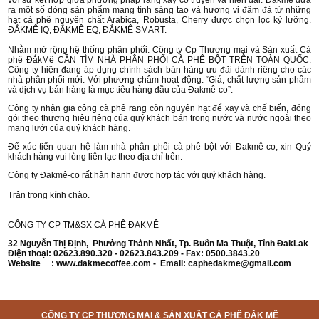
với sự kết hợp giữa phương pháp rang xay cổ truyền và hiện đại. Đắkmê đưa
ra một số dòng sản phẩm mang tính sáng tạo và hương vị đậm đà từ những
hạt cà phê nguyên chất Arabica, Robusta, Cherry được chọn lọc kỷ lưỡng.
ĐẮKMÊ IQ, ĐẮKMÊ EQ, ĐẮKMÊ SMART.
Nhằm mở rộng hệ thống phân phối. Công ty Cp Thương mại và Sản xuất Cà
phê ĐắkMê CẦN TÌM NHÀ PHÂN PHỐI CÀ PHÊ BỘT TRÊN TOÀN QUỐC.
Công ty hiện đang áp dụng chính sách bán hàng ưu đãi dành riêng cho các
nhà phân phối mới. Với phương châm hoạt động: “Giá, chất lượng sản phẩm
và dịch vụ bán hàng là mục tiêu hàng đầu của Đakmê-co”.
Công ty nhận gia công cà phê rang còn nguyên hạt để xay và chế biến, đóng
gói theo thương hiệu riêng của quý khách bán trong nước và nước ngoài theo
mạng lưới của quý khách hàng.
Để xúc tiến quan hệ làm nhà phân phối cà phê bột với Đakmê-co, xin Quý
khách hàng vui lòng liên lạc theo địa chỉ trên.
Công ty Đakmê-co rất hân hạnh được hợp tác với quý khách hàng.
Trân trọng kính chào.
CÔNG TY CP TM&SX CÀ PHÊ ĐAKMÊ
32 Nguyễn Thị Định, Phường Thành Nhất, Tp. Buôn Ma Thuột, Tỉnh ĐakLak
Điện thoại: 02623.890.320 - 02623.843.209 - Fax: 0500.3843.20
Website : www.dakmecoffee.com - Email:
caphedakme@gmail.com
CÔNG TY CP THƯƠNG MẠI & SẢN XUẤT CÀ PHÊ ĐĂK MÊ