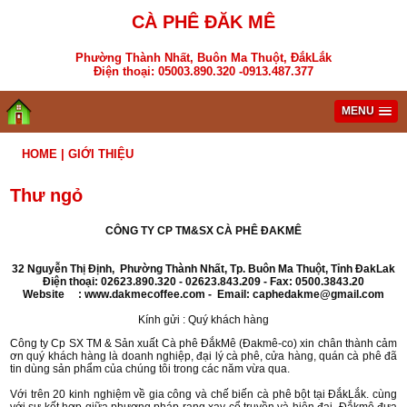
CÀ PHÊ ĐĂK MÊ
Phường Thành Nhất, Buôn Ma Thuột, ĐắkLắk
Điện thoại: 05003.890.320 -0913.487.377
MENU
HOME
|
GIỚI THIỆU
Thư ngỏ
CÔNG TY CP TM&SX CÀ PHÊ ĐAKMÊ
32 Nguyễn Thị Định, Phường Thành Nhất, Tp. Buôn Ma Thuột, Tỉnh ĐakLak
Điện thoại: 02623.890.320 - 02623.843.209 - Fax: 0500.3843.20
Website : www.dakmecoffee.com - Email:
caphedakme@gmail.com
Kính gửi : Quý khách hàng
Công ty Cp SX TM & Sản xuất Cà phê ĐắkMê (Đakmê-co) xin chân thành cảm
ơn quý khách hàng là doanh nghiệp, đại lý cà phê, cửa hàng, quán cà phê đã
tin dùng sản phẩm của chúng tôi trong các năm vừa qua.
Với trên 20 kinh nghiệm về gia công và chế biến cà phê bột tại ĐắkLắk. cùng