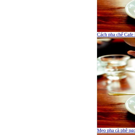
Cách pha chế Cafe
Mẹo pha cà phê ng