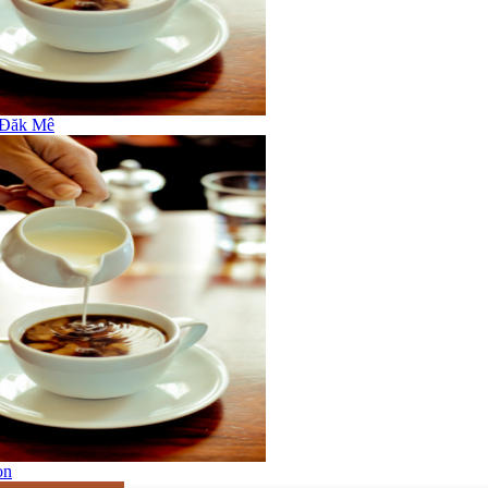
 Đăk Mê
on