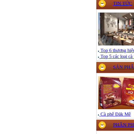
TIN TỨC
Top 6 thương hiệ
Top 5 các loại c
SẢN PH
Cà phê Đăk Mê
PHÂN PH