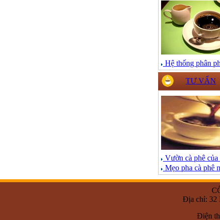
Hệ thống phân ph
TƯ VẤN
Vườn cà phê của 
Mẹo pha cà phê 
C
Địa chỉ: 3
Điện th