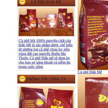
CÀ PHÊ ĐĂK MÊ
Cà phê bột 100% nguyên chất của
Đăk Mê là sản phẩm được chế biến
từ những hạt cà phê chọn lọc trên
vùng đất cao nguyên Buôn Ma
Thuột. Cà phê Đăk mê sẽ đem lại
cho bạn sự sảng khoái và niềm tin
trong cuộc sống
Cà phê Đăk Mê
THÔNG TIN CÔNG TY