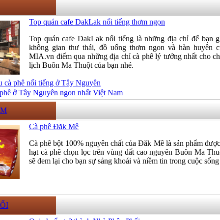
Top quán cafe DakLak nổi tiếng thơm ngọn
Top quán cafe DakLak nổi tiếng là những địa chỉ để bạn g
không gian thư thái, đồ uống thơm ngon và hàn huyên 
MIA.vn điểm qua những địa chỉ cà phê lý tưởng nhất cho ch
lịch Buôn Ma Thuột của bạn nhé.
u cà phê nổi tiếng ở Tây Nguyên
à phê ở Tây Nguyên ngon nhất Việt Nam
ẨM
Cà phê Đăk Mê
Cà phê bột 100% nguyên chất của Đăk Mê là sản phẩm được
hạt cà phê chọn lọc trên vùng đất cao nguyên Buôn Ma Th
sẽ đem lại cho bạn sự sảng khoái và niềm tin trong cuộc sống
ỐI