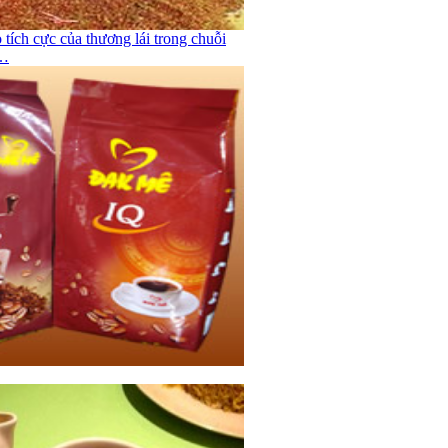
 tích cực của thương lái trong chuỗi
ê…