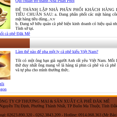
Qui chuẩn trở thành Nhà Phân Phối
ĐỂ THÀNH LẬP NHÀ PHÂN PHỐI KHÁCH HÀNG P
TIÊU CHUẨN SAU: a. Đang phân phối các mặt hàng côn
mặt hàng tiêu dùng...v.v
b. Đang sở hữu quán cà phê hiện kinh doanh có hiệu quả n
Tỉnh sở tại.
ối cà phê Đăk Mê
Làm thế nào để pha một ly cà phê kiểu Việt Nam?
Tôi có một ông bạn già người Anh rất yêu Việt Nam. Mỗi 
thứ duy nhất ông mang về là hàng tá phin cà phê và cà phê
và tự pha cho mình thưởng thức.
tôi
ngon
ÔNG TY CP THƯƠNG MẠI & SẢN XUẤT CÀ PHÊ ĐĂK MÊ
2 Nguyễn Thị Định, Phường Thành Nhất, TP Buôn Ma Thuột, Tỉnh Đắ
oại: 02623.890.320 - 0262.3843.209 - Hotline: 0914.068.363 (Mr Bảo