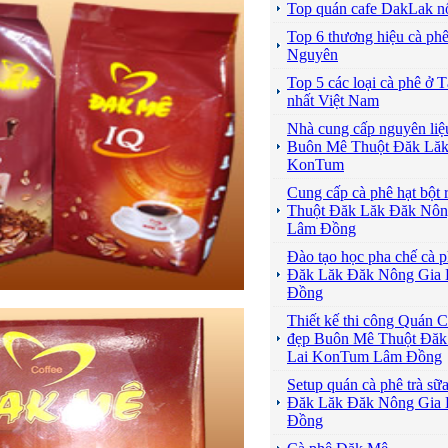
Top quán cafe DakLak nổ
Top 6 thương hiệu cà phê
Nguyên
Top 5 các loại cà phê ở
nhất Việt Nam
Nhà cung cấp nguyên liệ
Buôn Mê Thuột Đăk Lăk
KonTum
Cung cấp cà phê hạt bột
Thuột Đăk Lăk Đăk Nôn
Lâm Đồng
Đào tạo học pha chế cà
Đăk Lăk Đăk Nông Gia
Đồng
Thiết kế thi công Quán 
đẹp Buôn Mê Thuột Đăk
Lai KonTum Lâm Đồng
Setup quán cà phê trà s
Đăk Lăk Đăk Nông Gia
Đồng