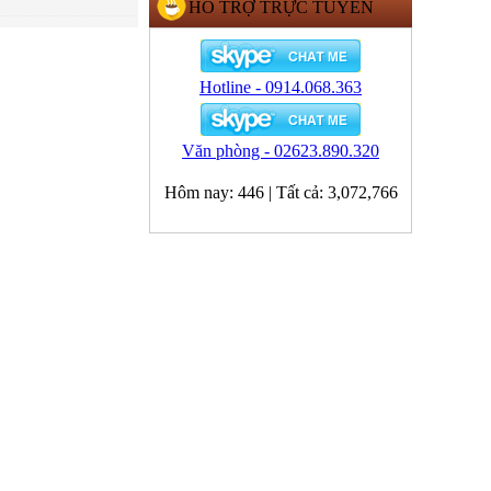
HỖ TRỢ TRỰC TUYẾN
Hotline - 0914.068.363
Văn phòng - 02623.890.320
Hôm nay:
446
|
Tất cả:
3,072,766