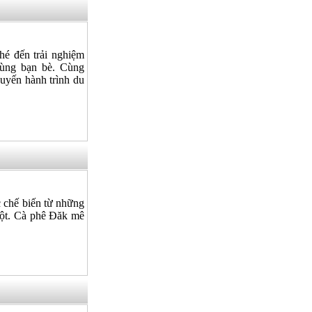
hé đến trải nghiệm
cùng bạn bè. Cùng
uyến hành trình du
 chế biến từ những
uột. Cà phê Đăk mê