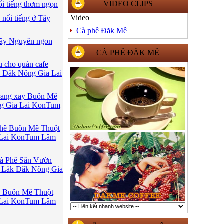
VIDEO CLIPS
i tiếng thơm ngọn
Video
 nổi tiếng ở Tây
Cà phê Đăk Mê
 Tây Nguyên ngon
CÀ PHÊ ĐĂK MÊ
u cho quán cafe
 Đăk Nông Gia Lai
 rang xay Buôn Mê
g Gia Lai KonTum
 phê Buôn Mê Thuột
 Lai KonTum Lâm
Cà Phê Sân Vườn
 Lăk Đăk Nông Gia
ữa Buôn Mê Thuột
 Lai KonTum Lâm