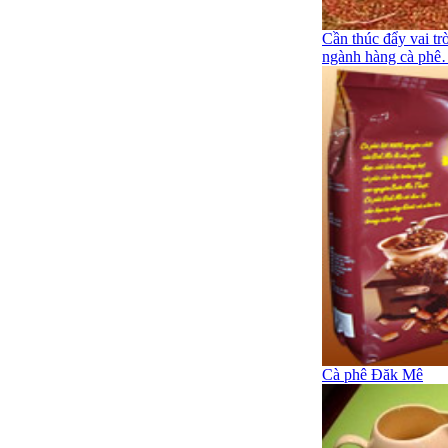
Cần thúc đẩy vai trò
ngành hàng cà ph
Cà phê Đăk Mê