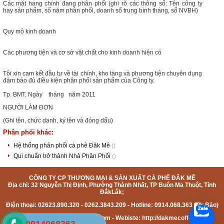
Các mặt hang chính đang phân phối (ghi rõ các thông số: Tên công ty
hay sản phẩm, số năm phân phối, doanh số trung bình tháng, số NVBH)
Quy mô kinh doanh
Các phương tiện và cơ sở vật chất cho kinh doanh hiện có
Tôi xin cam kết đầu tư về tài chính, kho tàng và phương tiện chuyên dụng
đảm bảo đủ điều kiện phân phối sản phẩm của Công ty.
Tp. BMT, Ngày tháng năm 2011
NGƯỜI LÀM ĐƠN
(Ghi tên, chức danh, ký tên và đóng dấu)
Phân phối khác:
Hệ thống phân phối cà phê Đăk Mê
()
Qui chuẩn trở thành Nhà Phân Phối
()
CÔNG TY CP THƯƠNG MẠI & SẢN XUẤT CÀ PHÊ ĐĂK MÊ
Địa chỉ: 32 Nguyễn Thị Định, Phường Thành Nhất, TP Buôn Ma Thuột, Tỉnh
ĐắkLắk;
Điện thoại: 02623.890.320 - 0262.3843.209 - Hotline: 0914.068.363 (Mr Bảo)
- Email:
caphedakme@gmail.com
- Webiste: http://dakmecoffee.com