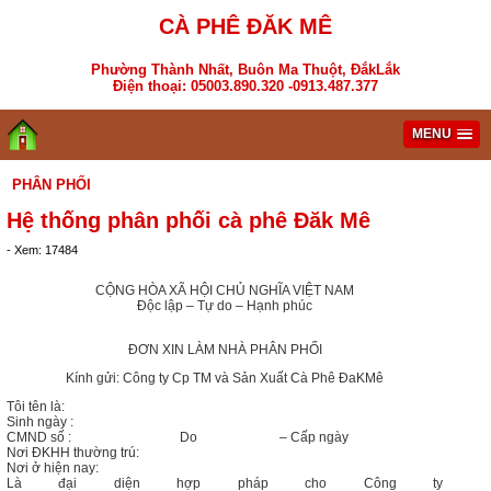
CÀ PHÊ ĐĂK MÊ
Phường Thành Nhất, Buôn Ma Thuột, ĐắkLắk
Điện thoại: 05003.890.320 -0913.487.377
MENU
PHÂN PHỐI
Hệ thống phân phối cà phê Đăk Mê
- Xem: 17484
CỘNG HÒA XÃ HỘI CHỦ NGHĨA VIỆT NAM
Độc lập – Tự do – Hạnh phúc
ĐƠN XIN LÀM NHÀ PHÂN PHỐI
Kính gửi: Công ty Cp TM và Sản Xuất Cà Phê ĐaKMê
Tôi tên là:
Sinh ngày :
CMND số : Do – Cấp ngày
Nơi ĐKHH thường trú:
Nơi ở hiện nay:
Là đại diện hợp pháp cho Công ty