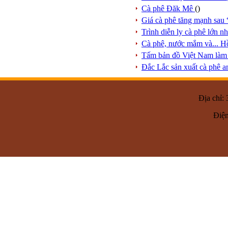
Cà phê Đăk Mê
()
Giá cà phê tăng mạnh sau
Trình diễn ly cà phê lớn n
Cà phê, nước mắm và... H
Tấm bản đồ Việt Nam làm 
Đắc Lắc sản xuất cà phê an
Địa chỉ:
Điện