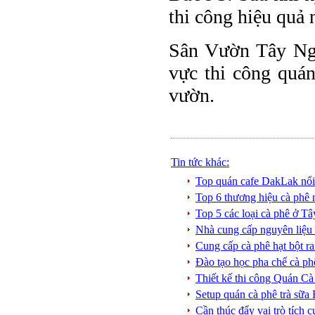
thi công hiệu quả 
Sân Vườn Tây Nguy
vực thi công quán
vườn.
Tin tức khác:
Top quán cafe DakLak nổi
Top 6 thương hiệu cà phê
Top 5 các loại cà phê ở 
Nhà cung cấp nguyên liệ
Cung cấp cà phê hạt bột
Đào tạo học pha chế cà
Thiết kế thi công Quán
Setup quán cà phê trà s
Cần thúc đẩy vai trò tích