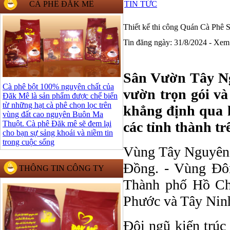
CÀ PHÊ ĐĂK MÊ
TIN TỨC
Thiết kế thi công Quán Cà Ph
Tin đăng ngày: 31/8/2024 - Xem
Sân Vườn Tây Ngu
Cà phê bột 100% nguyên chất của
vườn trọn gói và
Đăk Mê là sản phẩm được chế biến
từ những hạt cà phê chọn lọc trên
khẳng định qua h
vùng đất cao nguyên Buôn Ma
Thuột. Cà phê Đăk mê sẽ đem lại
các tỉnh thành tr
cho bạn sự sảng khoái và niềm tin
trong cuộc sống
Vùng Tây Nguyên,
Đồng. - Vùng Đôn
THÔNG TIN CÔNG TY
Thành phố Hồ Ch
Phước và Tây Nin
Đội ngũ kiến trúc